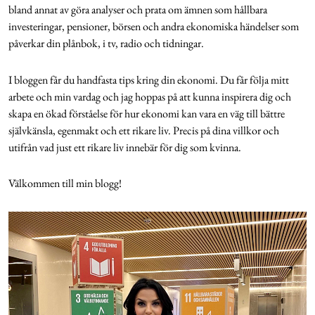
Livsberättelser
bland annat av göra analyser och prata om ämnen som hållbara
investeringar, pensioner, börsen och andra ekonomiska händelser som
påverkar din plånbok, i tv, radio och tidningar.
Privatekonomi
I bloggen får du handfasta tips kring din ekonomi. Du får följa mitt
Hälsa
arbete och min vardag och jag hoppas på att kunna inspirera dig och
skapa en ökad förståelse för hur ekonomi kan vara en väg till bättre
självkänsla, egenmakt och ett rikare liv. Precis på dina villkor och
Femina TV
utifrån vad just ett rikare liv innebär för dig som kvinna.
Bloggar
Välkommen till min blogg!
Kontakt
Om Femina
Nyhetsbrev