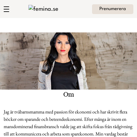
Prenumerera
Shoka Åhrmans blogg
Meny
Mode
Skönhet
Hem
Arkiv
Kultur
Om Shoka
Kontakt
Kategorier
Krönikor
Om
Livsstil
Jag är tvåbarnsmamma med passion för ekonomi och har skrivit flera
böcker om sparande och beteendeekonomi. Efter många år inom en
Intervjuer
mansdominerad finansbransch valde jag att skifta fokus från rådgivning
till att kommunicera och arbeta som sparekonom. Min vardag består